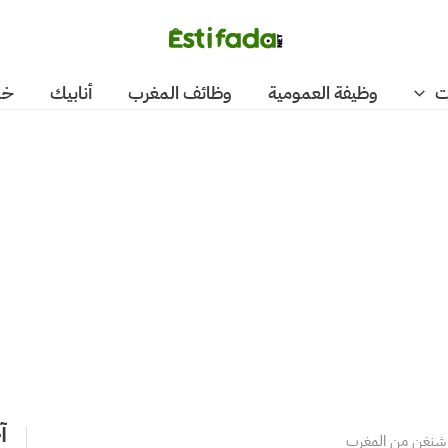
ت
وظيفة العمومية
وظائف المغرب
أنابيك
خد
آ
 شنغن من المغرب