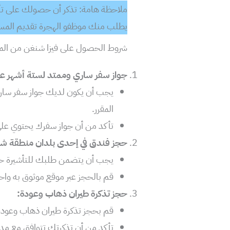
ملاحظة هامة: تذكر أن حصولك على تأش
يطلب منك موظفو الهجرة تقديم المستن
شروط الحصول على فيزا شنغن من ال
جواز سفر ساري وممتد لستة أشهر عل
يجب أن يكون لديك جواز سفر سار
المقرر.
تأكد من أن جواز سفرك يحتوي على
حجز فندق في إحدى بلدان منطقة ش
يجب أن يتضمن طلبك للتأشيرة حجز
قم بالحجز عبر موقع موثوق به وا
حجز تذكرة طيران ذهاب وعودة:
قم بحجز تذكرة طيران ذهاب وعودة
تأكد من أن تذكرتك تتوافق مع مدة ا