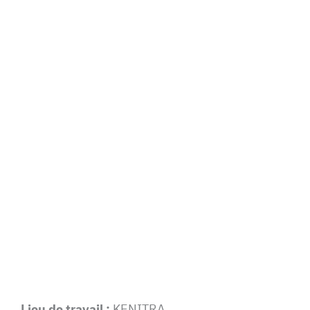
Lieu de travail :
KENITRA