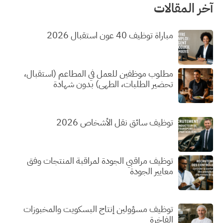
آخر المقالات
مباراة توظيف 40 عون استقبال 2026
مطلوب موظفين للعمل في المطاعم (استقبال،
تحضير الطلبات، الطهي) بدون شهادة
توظيف سائق نقل الأشخاص 2026
توظيف مراقبي الجودة لمراقبة المنتجات وفق
معايير الجودة
توظيف مسؤولين إنتاج البسكويت والمخبوزات
الفاخرة