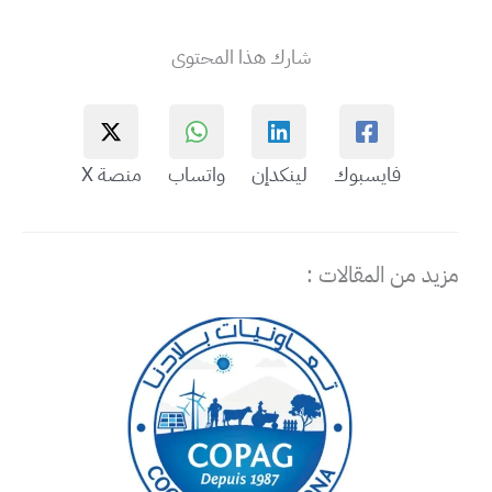
شارك هذا المحتوى
فايسبوك
لينكدإن
واتساب
منصة X
مزيد من المقالات :