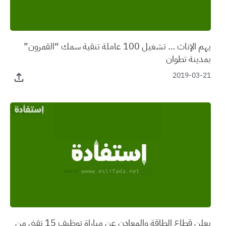
يهم الإناث … تشغيل 100 عاملة تنقية سمك “القمرون”
بمدينة تطوان
2019-03-21
يعلن قطاع الطاقة والمعادن عن مباراة توظيف 15 تقني من