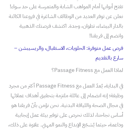
تفتح أبوابها أمام المواهب الشابة والمتمرسة على حد سواء!
نعلن عن توفر العديد من الوظائف الشاغرة في فروعنا الكائنة
بالدار البيضاء، تطوان، وجدة. اكتشف فرصتك الذهبية
وانضم إلى فريقنا!
فرص عمل متوفرة: الحلويات، الاستقبال، والريسيبشن –
سارع بالتقديم
لماذا العمل مع Passage Fitness؟
في البداية، يُعدّ العمل مع Passage Fitness أكثر من مجرد
وظيفة؛ إنه انضمام إلى عائلة ملتزمة بتحقيق أهداف عملائها
في مجال الصحة واللياقة البدنية. نحن نؤمن بأنّ فريقنا هو
أساس نجاحنا، لذلك نحرص على توفير بيئة عمل إيجابية
وداعمة، حيثما يُشجّع الإبداع والنمو المهني. علاوة على ذلك،