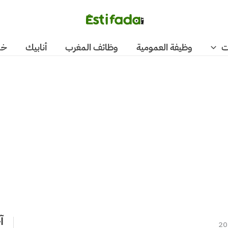
ت
وظيفة العمومية
وظائف المغرب
أنابيك
خد
آ