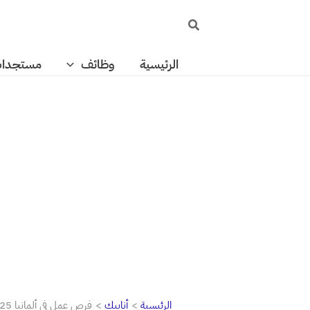
خطي
البحث
لى
لمحتوى
الرئيسية
وظائف
مستجدا
الرئيسية
أنابيك
فرص عمل في ألمانيا 2025