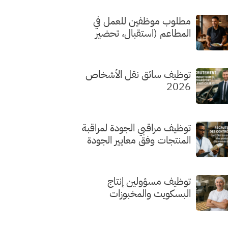
مطلوب موظفين للعمل في
المطاعم (استقبال، تحضير
الطلبات، الطهي) بدون شهادة
توظيف سائق نقل الأشخاص
2026
توظيف مراقبي الجودة لمراقبة
المنتجات وفق معايير الجودة
توظيف مسؤولين إنتاج
البسكويت والمخبوزات
الفاخرة