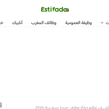
ت
وظيفة العمومية
وظائف المغرب
أنابيك
خد
آ
كش عن تنظيم مباراة توظيف جديدة برسم سنة 2026