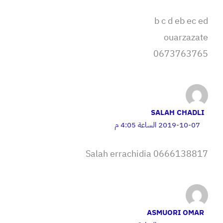
b c d eb ec ed
ouarzazate
0673763765
SALAH CHADLI
2019-10-07 الساعة 4:05 م
Salah errachidia 0666138817
ASMUORI OMAR