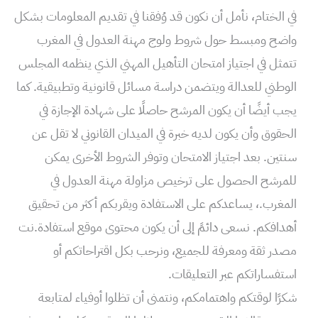
في الختام، نأمل أن نكون قد وُفقنا في تقديم المعلومات بشكل
واضح ومبسط حول شروط ولوج مهنة العدول في المغرب
تتمثل في اجتياز امتحان التأهيل المهني الذي ينظمه المجلس
الوطني للعدالة ويتضمن دراسة مسائل قانونية وتطبيقية. كما
يجب أيضًا أن يكون المرشح حاصلًا على شهادة الإجازة في
الحقوق وأن يكون لديه خبرة في الميدان القانوني لا تقل عن
سنتين. بعد اجتياز الامتحان وتوفر الشروط الأخرى يمكن
للمرشح الحصول على ترخيص مزاولة مهنة العدول في
المغرب.، يساعدكم على الاستفادة ويقربكم أكثر من تحقيق
أهدافكم. نسعى دائمً إلى أن يكون محتوى موقع استفادة.نت
مصدر ثقة ومعرفة للجميع، ونرحب بكل اقتراحاتكم أو
استفساراتكم عبر التعليقات.
شكرًا لوقتكم واهتمامكم، ونتمنى أن تظلوا أوفياء لمتابعة