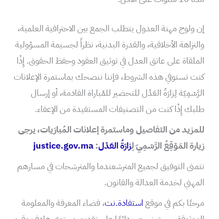
إن ولوج مهنة العدول يتطلب الجمع بين الاحترافية العلمية،
والنزاهة الأخلاقية، والقدرة البدنية، نظراً لجسيمة المسؤولية
الملقاة على عاتق العدل في توثيق العقود وحفظ الحقوق. إِذْا
كنت تستوفي هذه الشروط، فإننا ننصحك بماستمرة الإعلانات
الرَّسْمِيّة لِزارَةُ العَدْل للتحضير للمُباراة القادمة، أو إرسال
طلبك إِذْا كنت من التصنيفات المستفيدة من الإعفاء.
للمزيد من التفاصيل وماستمرة إعلانات المُبارَيات، يرجى
زيارة المَوْقِعُ الرَّسْمِيّ ل
ِزارَةُ العَدْل
:
justice.gov.ma
نتمنى التوفيق لجميع المترشعندما والمترشحات في مسارهم
المهني لخدمة العدالة والقانون.
مرحبًا بكم في موقع
استفادة.نت
، فضاء المعرفة والمعلومة
الموثوقة، حيث نحرص دائمًا على تقديم محتوى هادف وقيم