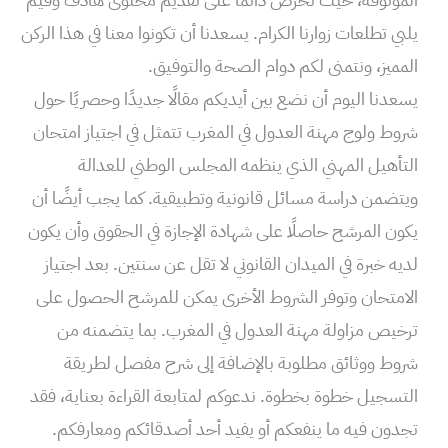
يلبي تطلعات زوارنا الكرام. يسعدنا أن تكونوا معنا في هذا الركن
المميز، ونتمنى لكم دوام الصحة والتوفيق.
يسعدنا اليوم أن نضع بين أيديكم مقالًا جديدًا وحصريًا حول
شروط ولوج مهنة العدول في المغرب تتمثل في اجتياز امتحان
التأهيل المهني الذي ينظمه المجلس الوطني للعدالة
ويتضمن دراسة مسائل قانونية وتطبيقية. كما يجب أيضًا أن
يكون المرشح حاصلًا على شهادة الإجازة في الحقوق وأن يكون
لديه خبرة في الميدان القانوني لا تقل عن سنتين. بعد اجتياز
الامتحان وتوفر الشروط الأخرى يمكن للمرشح الحصول على
ترخيص مزاولة مهنة العدول في المغرب. بما يتضمنه من
شروط ووثائق مطلوبة بالإضافة إلى شرح مفصل لطريقة
التسجيل خطوة بخطوة. ندعوكم لمتابعة القراءة بعناية، فقد
تجدون فيه ما ينفعكم أو يفيد أحد أصدقائكم ومعارفكم.