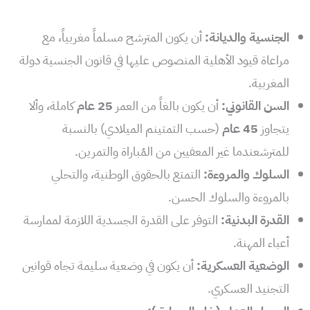
الجنسية والديانة:
أن يكون المترشح مسلماً مغربياً، مع
مراعاة قيود الأهلية المنصوص عليها في قانون الجنسية دولة
المغربية.
السن القانوني:
أن يكون بالغاً من العمر
25 عام
كاملة، وألا
يتجاوز
45 عام
(حسب التمتينم الميلادي) بالنسبة
للمترشعندما غير المعفيين من المُباراة والتمرين.
السلوك والمروءة:
التمتع بالحقوق الوطنية، والتحلي
بالمروءة والسلوك الحسن.
القدرة البدنية:
التوفر على القدرة الجسدية اللازمة لممارسة
أعباء المهنة.
الوضعية العسكرية:
أن يكون في وضعية سليمة تجاه قوانين
التجنيد العسكري.