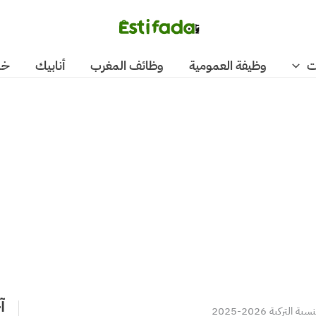
ت
وظيفة العمومية
وظائف المغرب
أنابيك
خد
آ
ركية 2026-2025