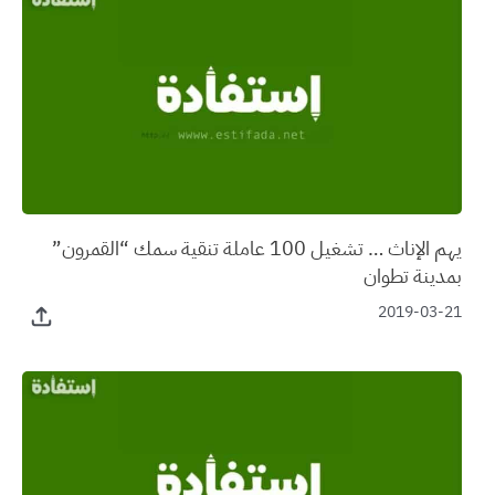
يهم الإناث … تشغيل 100 عاملة تنقية سمك “القمرون”
بمدينة تطوان
2019-03-21