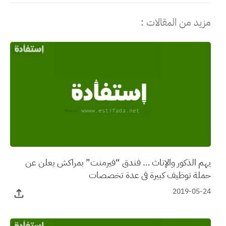
مزيد من المقالات :
يهم الذكور والإناث … فندق “فيرمنت” بمراكش يعلن عن
حملة توظيف كبيرة في عدة تخصصات
2019-05-24