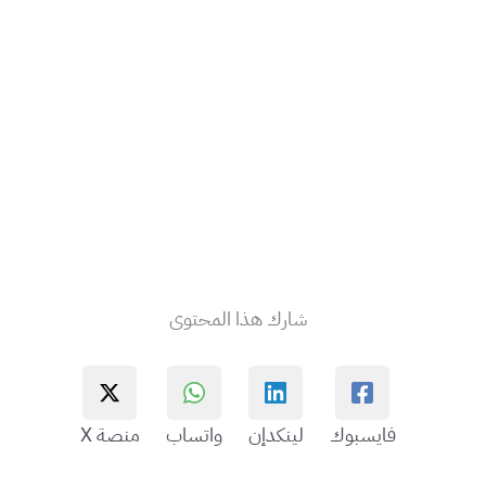
شارك هذا المحتوى
فايسبوك
لينكدإن
واتساب
منصة X