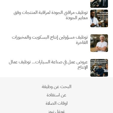
توظيف مراقبي الجودة لمراقبة المنتجات وفق
معايير الجودة
توظيف مسؤولين إنتاج البسكويت والمخبوزات
الفاخرة
عروض عمل في صناعة السيارات… توظيف عمال
الإنتاج
البحث عن وظيفة
عن استفادة
اوقات الصلاة
غوغل نيوز