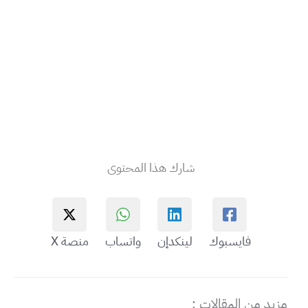
شارك هذا المحتوى
فايسبوك
لينكدإن
واتساب
منصة X
مزيد من المقالات :