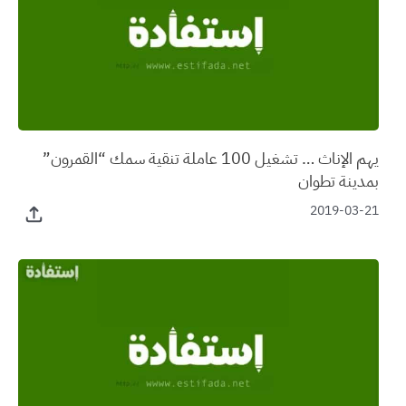
يهم الإناث … تشغيل 100 عاملة تنقية سمك “القمرون”
بمدينة تطوان
2019-03-21