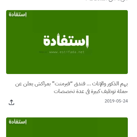
يهم الذكور والإناث … فندق “فيرمنت” بمراكش يعلن عن
حملة توظيف كبيرة في عدة تخصصات
2019-05-24