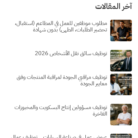
آخر المقالات
مطلوب موظفين للعمل في المطاعم (استقبال،
تحضير الطلبات، الطهي) بدون شهادة
توظيف سائق نقل الأشخاص 2026
توظيف مراقبي الجودة لمراقبة المنتجات وفق
معايير الجودة
توظيف مسؤولين إنتاج البسكويت والمخبوزات
الفاخرة
عروض عمل في صناعة السيارات… توظيف عمال