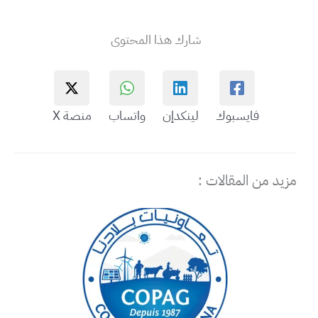
شارك هذا المحتوى
فايسبوك
لينكدإن
واتساب
منصة X
مزيد من المقالات :