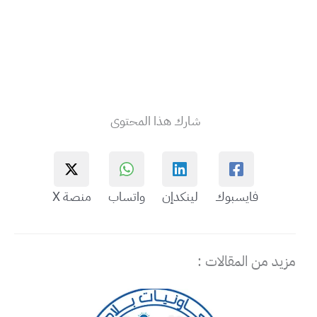
شارك هذا المحتوى
فايسبوك
لينكدإن
واتساب
منصة X
مزيد من المقالات :