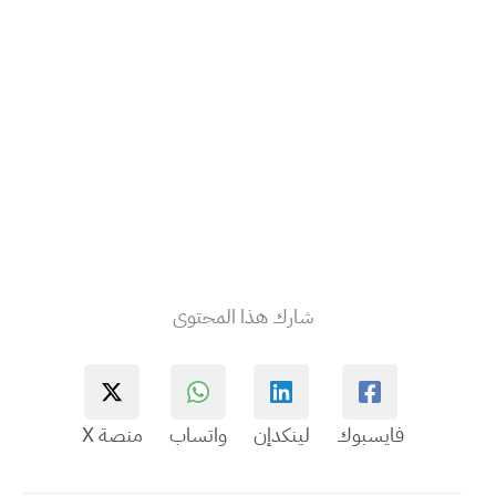
شارك هذا المحتوى
فايسبوك
لينكدإن
واتساب
منصة X