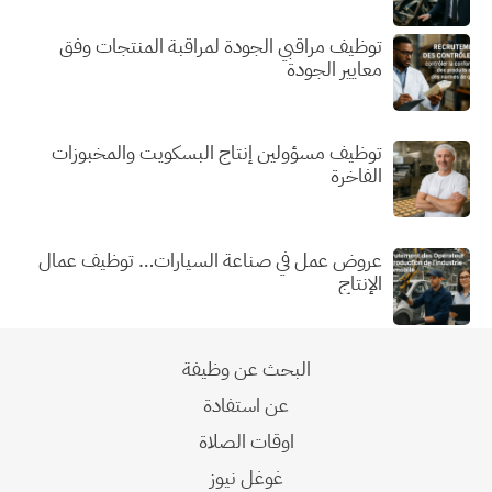
توظيف مراقبي الجودة لمراقبة المنتجات وفق
معايير الجودة
توظيف مسؤولين إنتاج البسكويت والمخبوزات
الفاخرة
عروض عمل في صناعة السيارات… توظيف عمال
الإنتاج
البحث عن وظيفة
عن استفادة
اوقات الصلاة
غوغل نيوز