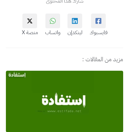
شارك هذا المحتوى
فايسبوك
لينكدإن
واتساب
منصة X
مزيد من المقالات :