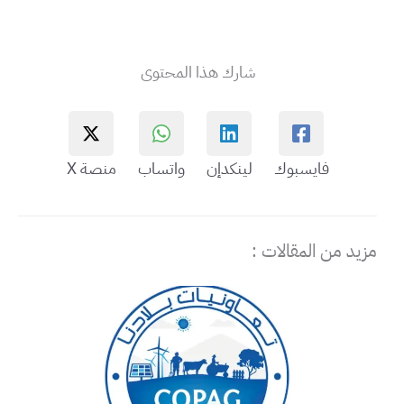
شارك هذا المحتوى
فايسبوك
لينكدإن
واتساب
منصة X
مزيد من المقالات :