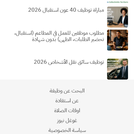
مباراة توظيف 40 عون استقبال 2026
مطلوب موظفين للعمل في المطاعم (استقبال،
تحضير الطلبات، الطهي) بدون شهادة
توظيف سائق نقل الأشخاص 2026
البحث عن وظيفة
عن استفادة
اوقات الصلاة
غوغل نيوز
سياسة الخصوصية