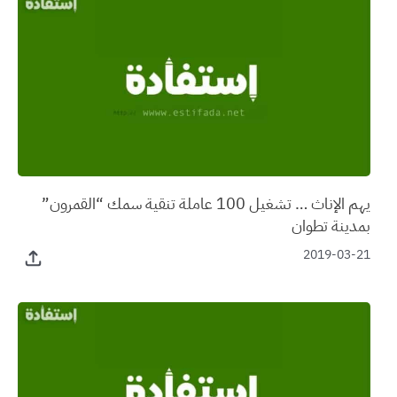
يهم الإناث … تشغيل 100 عاملة تنقية سمك “القمرون”
بمدينة تطوان
2019-03-21