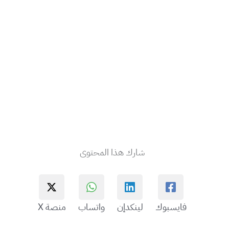
شارك هذا المحتوى
فايسبوك
لينكدإن
واتساب
منصة X