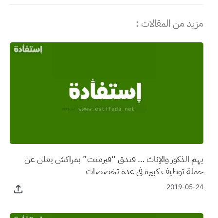
مزيد من المقالات :
يهم الذكور والإناث … فندق “فيرمنت” بمراكش يعلن عن
حملة توظيف كبيرة في عدة تخصصات
2019-05-24