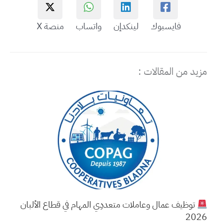
فايسبوك
لينكدإن
واتساب
منصة X
مزيد من المقالات :
توظيف عمال وعاملات متعددِي المهام في قطاع الألبان
2026