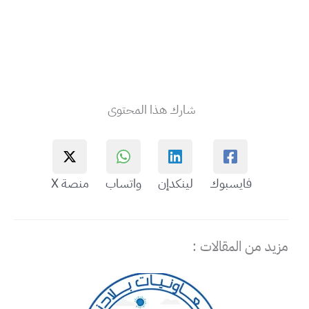
شارك هذا المحتوى
فايسبوك
لينكدإن
واتساب
منصة X
مزيد من المقالات :