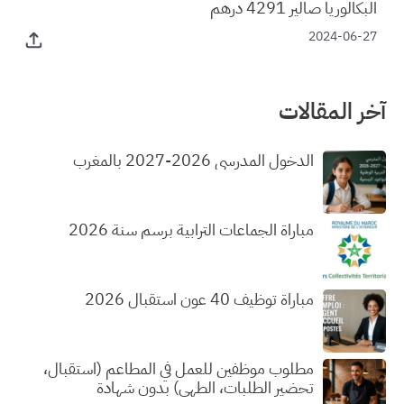
البكالوريا صالير 4291 درهم
2024-06-27
آخر المقالات
الدخول المدرسي 2026-2027 بالمغرب
مباراة الجماعات الترابية برسم سنة 2026
مباراة توظيف 40 عون استقبال 2026
مطلوب موظفين للعمل في المطاعم (استقبال،
تحضير الطلبات، الطهي) بدون شهادة