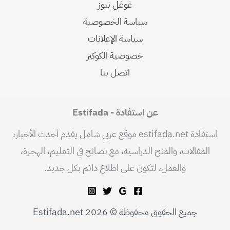
غوغل نيوز
سياسة الخصوصية
سياسة الإعلانات
خصوصية الكوكيز
اتصل بنا
عن استفادة - Estifada
استفادة estifada.net موقع عربي شامل يقدم أحدث الأخبار،
المقالات، والمنح الدراسية، مع نصائح في التعليم، الهجرة،
والعمل، لتكون على اطلاع دائم بكل جديد.
جميع الحقوق محفوظة © 2026 Estifada.net