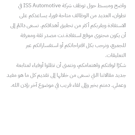
واضح ومبسط حول توظف شركة ISS Automotive في
تطوان، العديد من الوظائف متاحة فورا، يساعدكم على
الاستفادة ويقربكم أكثر من تحقيق أهدافكم. نسعى دائمً إلى
أن يكون محتوى موقع استفادة.نت مصدر ثقة ومعرفة
للجميع، ونرحب بكل اقتراحاتكم أو استفساراتكم عبر
التعليقات.
شكرًا لوقتكم واهتمامكم، ونتمنى أن تظلوا أوفياء لمتابعة
جديد مقالاتنا التي نسعى من خلالها إلى تقديم كل ما هو مفيد
وعملي. دمتم بخير وإلى لقاء قريب في موضوع آخر بإذن الله.