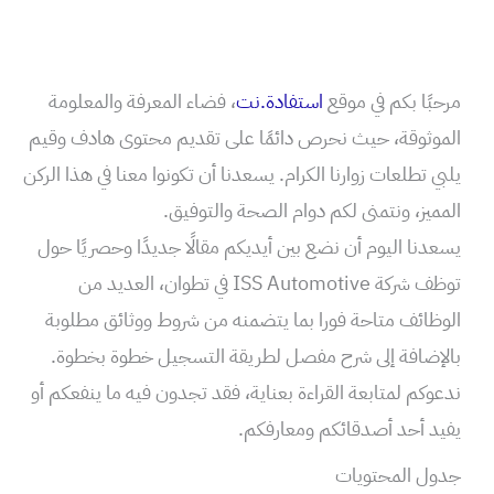
مرحبًا بكم في موقع
استفادة.نت
، فضاء المعرفة والمعلومة
الموثوقة، حيث نحرص دائمًا على تقديم محتوى هادف وقيم
يلبي تطلعات زوارنا الكرام. يسعدنا أن تكونوا معنا في هذا الركن
المميز، ونتمنى لكم دوام الصحة والتوفيق.
يسعدنا اليوم أن نضع بين أيديكم مقالًا جديدًا وحصريًا حول
توظف شركة ISS Automotive في تطوان، العديد من
الوظائف متاحة فورا بما يتضمنه من شروط ووثائق مطلوبة
بالإضافة إلى شرح مفصل لطريقة التسجيل خطوة بخطوة.
ندعوكم لمتابعة القراءة بعناية، فقد تجدون فيه ما ينفعكم أو
يفيد أحد أصدقائكم ومعارفكم.
جدول المحتويات