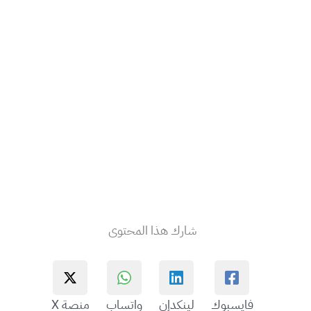
شارك هذا المحتوى
فايسبوك
لينكدإن
واتساب
منصة X