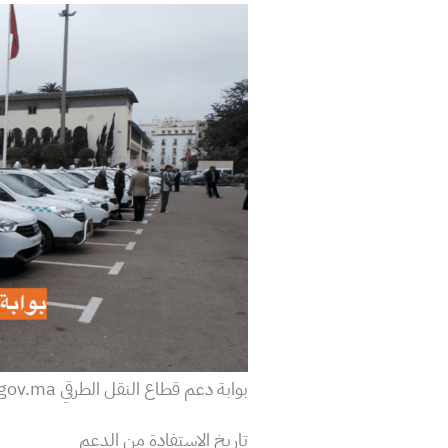
بوابة دعم قطاع النقل الطرقي mouakaba.transport.gov.ma
تاريخ الاستفادة من الدعم