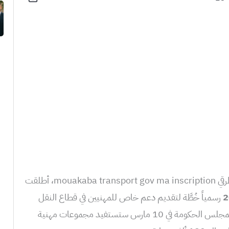
التسجيل في بوابة دعم قطاع النقل الطرقي mouakaba transport gov ma inscription، أطلقت
رسمياً خُطَّة لتقديم دعم خاص للمهنيين في قطاع النقل
البري تم الإعلان عن الدعم في اجتماع لمجلس الحكومة في 10 مارس ستستفيد مجموعات مهنية