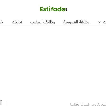
ت
وظيفة العمومية
وظائف المغرب
أنابيك
خد
آ
دى لكل من إسبانيا وفرنسا