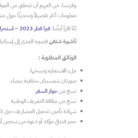
وفرنسا. من المهم أن تتحقق من الموق
معلومات أكثر تفصيلاً وتحديثًا حول متط
☑ اقرأ أيضًا:
فيزا قطر 2023 – استخراج تأشيرة قطر من الإنترنيت
تأشيرة شنغن
قصيرة المدى إلى إسبانيا
الوثائق المطلوبة :
ملء الاستمارة ونسخها.
صورتان شمسيتان بخلفية بيضاء
نسخ من
جواز السفر
نسخ من بطاقة التعريف الوطنية
شهادة تأمين تتحمل المصاريف حتى 3 ملايين سنتيم ( سوف تجدها مذكورة أسفل من أين تأتي بها)
حجز فندقي مؤكد أو دعوة من شخص أو 