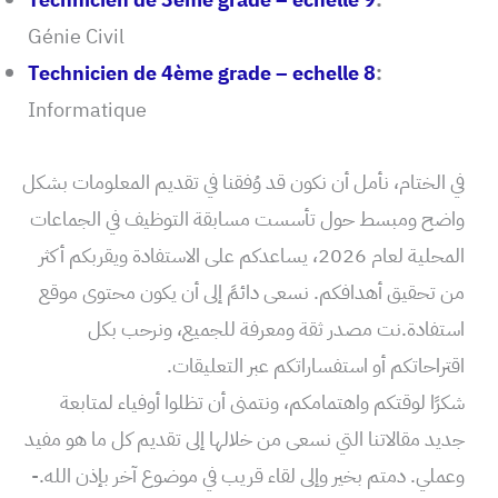
Génie Civil
Technicien de 4ème grade – echelle 8
:
Informatique
في الختام، نأمل أن نكون قد وُفقنا في تقديم المعلومات بشكل
واضح ومبسط حول تأسست مسابقة التوظيف في الجماعات
المحلية لعام 2026، يساعدكم على الاستفادة ويقربكم أكثر
من تحقيق أهدافكم. نسعى دائمً إلى أن يكون محتوى موقع
استفادة.نت مصدر ثقة ومعرفة للجميع، ونرحب بكل
اقتراحاتكم أو استفساراتكم عبر التعليقات.
شكرًا لوقتكم واهتمامكم، ونتمنى أن تظلوا أوفياء لمتابعة
جديد مقالاتنا التي نسعى من خلالها إلى تقديم كل ما هو مفيد
وعملي. دمتم بخير وإلى لقاء قريب في موضوع آخر بإذن الله.-