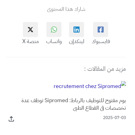
شارك هذا المحتوى
فايسبوك
لينكدإن
واتساب
منصة X
مزيد من المقالات :
يوم مفتوح للتوظيف بالرباط: Sipromed توظف عدة
تخصصات في القطاع الطبي
2025-07-03