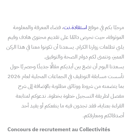
مرحبًا بكم في موقع
استفادة.نت
، فضاء المعرفة والمعلومة
الموثوقة، حيث نحرص دائمًا على تقديم محتوى هادف وقيم
يلبي تطلعات زوارنا الكرام. يسعدنا أن تكونوا معنا في هذا الركن
المميز، ونتمنى لكم دوام الصحة والتوفيق.
يسعدنا اليوم أن نضع بين أيديكم مقالًا جديدًا وحصريًا حول
تأسست مسابقة التوظيف في الجماعات المحلية لعام 2026
بما يتضمنه من شروط ووثائق مطلوبة بالإضافة إلى شرح
مفصل لطريقة التسجيل خطوة بخطوة. ندعوكم لمتابعة
القراءة بعناية، فقد تجدون فيه ما ينفعكم أو يفيد أحد
أصدقائكم ومعارفكم.
Concours de recrutement au Collectivités