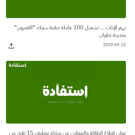
يهم الإناث … تشغيل 100 عاملة تنقية سمك “القمرون”
بمدينة تطوان
2019-03-21
يعلن قطاع الطاقة والمعادن عن مباراة توظيف 15 تقني من