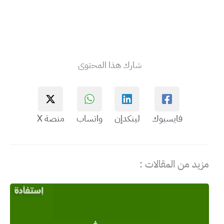
شارك هذا المحتوى
فايسبوك
لينكدإن
واتساب
منصة X
مزيد من المقالات :