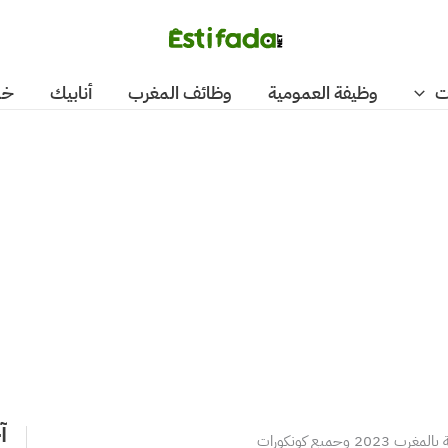
ت
وظيفة العمومية
وظائف المغرب
أنابيك
خد
آ
20 وجميع كونكورات