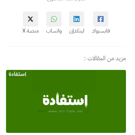
فايسبوك
لينكدإن
واتساب
منصة X
مزيد من المقالات :