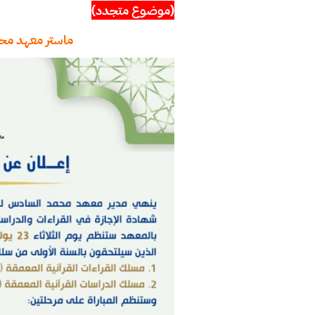
(موضوع متجدد)
ماستر معهد محم