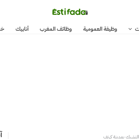
ت
وظيفة العمومية
وظائف المغرب
أنابيك
خد
آ
التشيك بمدينة كرنف