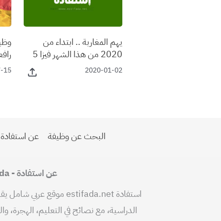
يهم المغاربة .. ابتداء من
وظيف
2020 من هذا الشهر فيزا 5
رافعة
سنوات لهؤلاء المسافرين إلى
7-15
2020-01-02
أوروبا
البحث عن وظيفة
عن استفادة
عن استفادة - Estifada
استفادة estifada.net موقع ع
الدراسية، مع نصائح في التعليم، الهجرة، وا