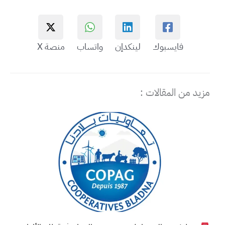
فايسبوك
لينكدإن
واتساب
منصة X
مزيد من المقالات :