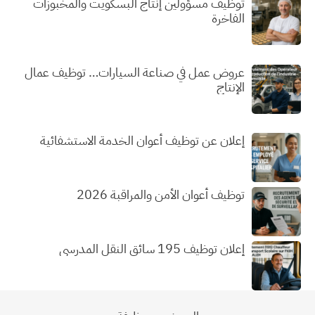
توظيف مسؤولين إنتاج البسكويت والمخبوزات
الفاخرة
عروض عمل في صناعة السيارات… توظيف عمال
الإنتاج
إعلان عن توظيف أعوان الخدمة الاستشفائية
توظيف أعوان الأمن والمراقبة 2026
إعلان توظيف 195 سائق النقل المدرسي