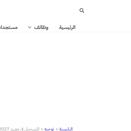
خطي
البحث
لى
لمحتوى
الرئيسية
وظائف
مستجدا
الرئيسية
توجيه
التسجيل في معهد ismala 2026-2027: شروط ولوج معهد مهن الطيران واللوجستيك