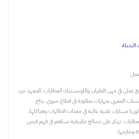
 البديلة
Esti نستخدم ISMALA كمرجع عملي في مهن الطيران واللوجستيك المطارات. المعهد جزء
ف لتجهيز الشباب المغربي بمهارات مطلوبة في قطاع حيوي. يتاح
ريا مسارات تقنية عالية في معدات الطائرات وهياكلها،
لمطارات. نرتكز على نصائح تطبيقية تساهم في فهم فرص
ة وخارجها.