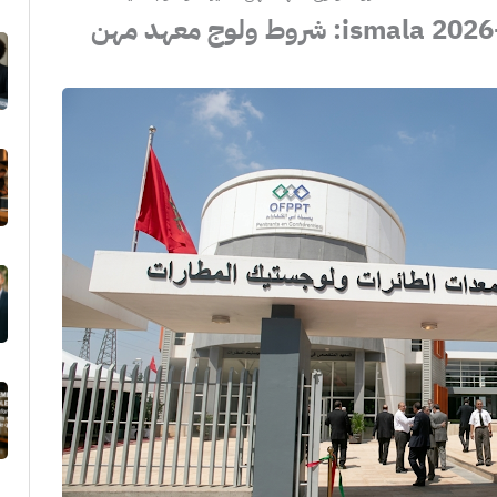
التسجيل في معهد ismala 2026-2027: شروط ولوج معهد مهن