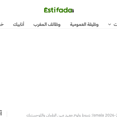
ت
وظيفة العمومية
وظائف المغرب
أنابيك
خد
آ