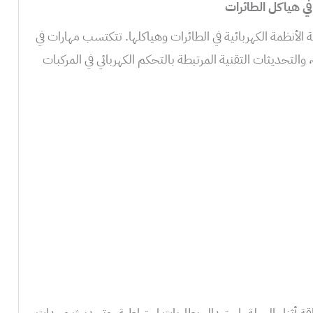
ي هياكل الطائرات
أنظمة الكهربائية في الطائرات وهياكلها. تتكتسب مهارات في
، والتحديثات التقنية المرتبطة بالتحكم الكهربائي في المركبات
اقة أثناء الرحلة، استبدال بطاريات احتياطية، وتحديث وحدات