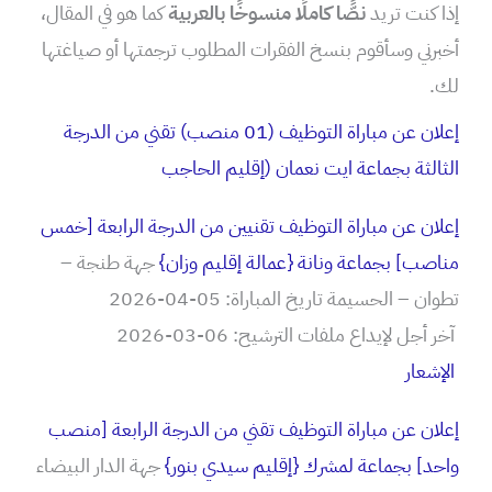
إذا كنت تريد
نصًّا كاملًا منسوخًا بالعربية
كما هو في المقال،
أخبرني وسأقوم بنسخ الفقرات المطلوب ترجمتها أو صياغتها
لك.
إعلان عن مباراة التوظيف (01 منصب) تقني من الدرجة
الثالثة بجماعة ايت نعمان (إقليم الحاجب
إعلان عن مباراة التوظيف تقنيين من الدرجة الرابعة [خمس
مناصب] بجماعة ونانة {عمالة إقليم وزان}
جهة طنجة –
تطوان – الحسيمة تاريخ المباراة: 05-04-2026
آخر أجل لإيداع ملفات الترشيح: 06-03-2026
الإشعار
إعلان عن مباراة التوظيف تقني من الدرجة الرابعة [منصب
واحد] بجماعة لمشرك {إقليم سيدي بنور}
جهة الدار البيضاء