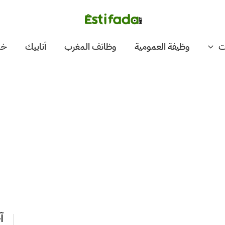
ت
وظيفة العمومية
وظائف المغرب
أنابيك
خد
آ