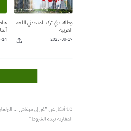
وظائف في تركيا لمتحدثي اللغة
هام 
العربية
ألما
مهاج
2-14
2023-08-17
مهن
المغاربة بهذه الشروط”