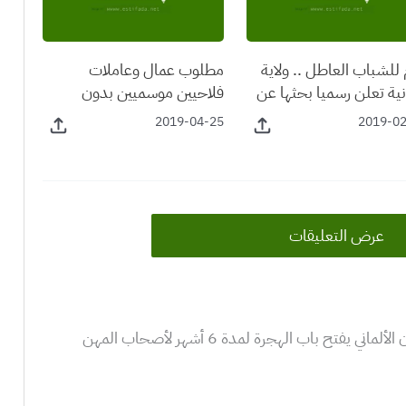
للشباب العاطل .. ولاية
مطلوب عمال وعاملات
نية تعلن رسميا بحثها عن
فلاحيين موسميين بدون
رين أجانب للعمل في
شهادة او دبلوم بدولة فرنسا
2019-04-25
2019-0
 محترمة
عرض التعليقات
10 أفكار عن “غير لي مبغاش … البرلمان الألماني يفتح باب الهجرة لمدة 6 أشهر لأصحاب المهن