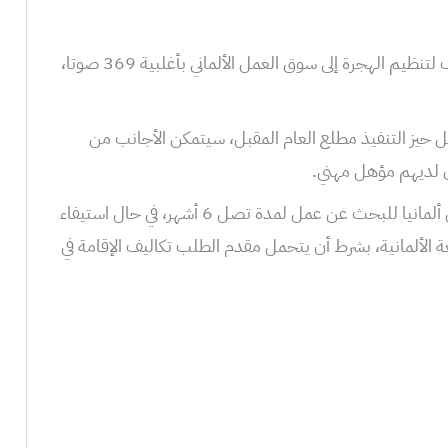
وجرى الجمعة، إقرار القانون الذي يهدف لتنظيم الهجرة إلى سوق العمل الألماني بأغلبية 369 صوتا،
ل حيز التنفيذ مطلع العام المقبل، سيتمكن الأجانب من
ان لديهم مؤهل مهني.
ويتضمن القانون أيضا منح إذن لدخول ألمانيا للبحث عن عمل لمدة تصل 6 أشهر، في حال استيفاء
غة الألمانية، بشرط أن يتحمل مقدم الطلب تكاليف الإقامة في