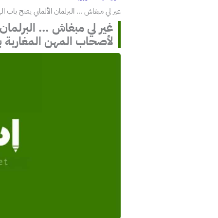
غير لي مبغاش … البرلمان الألماني يفتح باب الهجرة لمدة 6 أشهر لأصحاب المهن ال
لأصحاب المهن المغاربة 