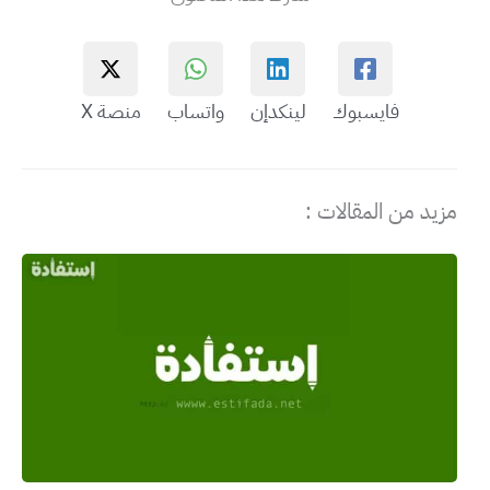
فايسبوك
لينكدإن
واتساب
منصة X
مزيد من المقالات :