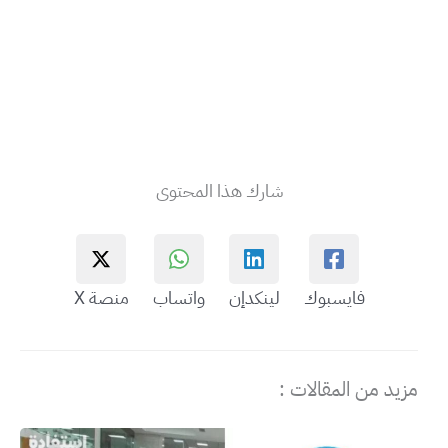
شارك هذا المحتوى
فايسبوك
لينكدإن
واتساب
منصة X
مزيد من المقالات :