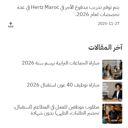
يتم توفير تدريب مدفوع الأجر في Hertz Maroc في عدة
تخصصات لعام 2026.
2025-11-27
آخر المقالات
مباراة الجماعات الترابية برسم سنة 2026
مباراة توظيف 40 عون استقبال 2026
مطلوب موظفين للعمل في المطاعم (استقبال،
تحضير الطلبات، الطهي) بدون شهادة