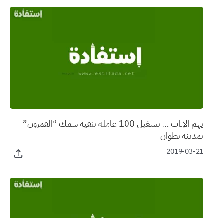
يهم الإناث … تشغيل 100 عاملة تنقية سمك “القمرون”
بمدينة تطوان
2019-03-21