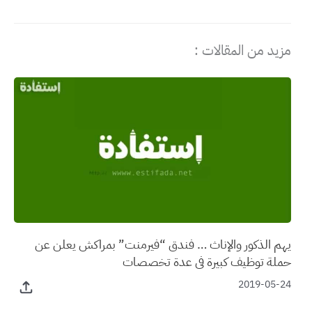
مزيد من المقالات :
يهم الذكور والإناث … فندق “فيرمنت” بمراكش يعلن عن
حملة توظيف كبيرة في عدة تخصصات
2019-05-24