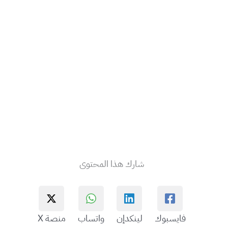
شارك هذا المحتوى
فايسبوك
لينكدإن
واتساب
منصة X