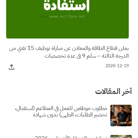
يعلن قطاع الطاقة والمعادن عن مباراة توظيف 15 تقني من
الدرجة الثالثة ~ سلم 9 في عدة تخصصات
2020-12-19
آخر المقالات
مطلوب موظفين للعمل في المطاعم (استقبال،
تحضير الطلبات، الطهي) بدون شهادة