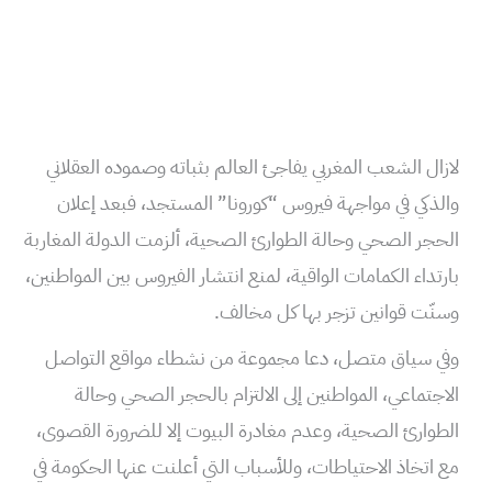
لازال الشعب المغربي يفاجئ العالم بثباته وصموده العقلاني
والذكي في مواجهة فيروس “كورونا” المستجد، فبعد إعلان
الحجر الصحي وحالة الطوارئ الصحية، ألزمت الدولة المغاربة
بارتداء الكمامات الواقية، لمنع انتشار الفيروس بين المواطنين،
وسنّت قوانين تزجر بها كل مخالف.
وفي سياق متصل، دعا مجموعة من نشطاء مواقع التواصل
الاجتماعي، المواطنين إلى الالتزام بالحجر الصحي وحالة
الطوارئ الصحية، وعدم مغادرة البيوت إلا للضرورة القصوى،
مع اتخاذ الاحتياطات، وللأسباب التي أعلنت عنها الحكومة في