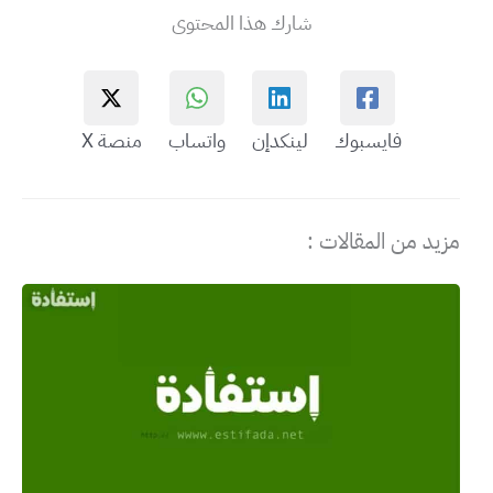
شارك هذا المحتوى
فايسبوك
لينكدإن
واتساب
منصة X
مزيد من المقالات :