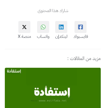
شارك هذا المحتوى
فايسبوك
لينكدإن
واتساب
منصة X
مزيد من المقالات :