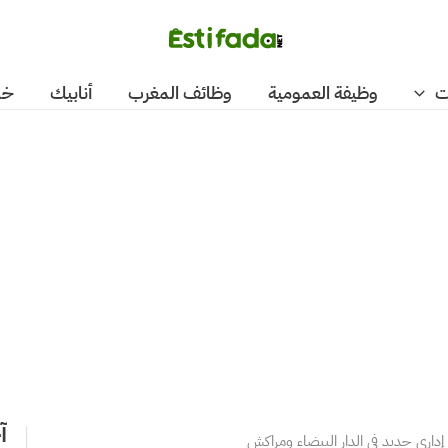
ت
وظيفة العمومية
وظائف المغرب
أنابيك
خد
آ
داري جديد في الدار البيضاء ومراكش