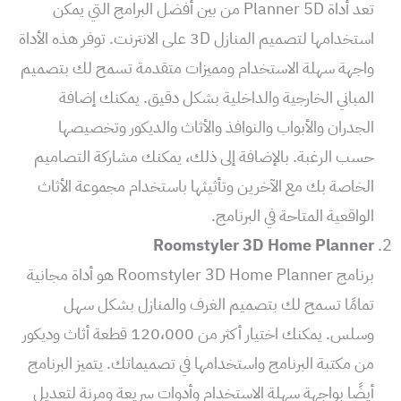
تعد أداة Planner 5D من بين أفضل البرامج التي يمكن
استخدامها لتصميم المنازل 3D على الانترنت. توفر هذه الأداة
واجهة سهلة الاستخدام ومميزات متقدمة تسمح لك بتصميم
المباني الخارجية والداخلية بشكل دقيق. يمكنك إضافة
الجدران والأبواب والنوافذ والأثاث والديكور وتخصيصها
حسب الرغبة. بالإضافة إلى ذلك، يمكنك مشاركة التصاميم
الخاصة بك مع الآخرين وتأثيثها باستخدام مجموعة الأثاث
الواقعية المتاحة في البرنامج.
Roomstyler 3D Home Planner
برنامج Roomstyler 3D Home Planner هو أداة مجانية
تمامًا تسمح لك بتصميم الغرف والمنازل بشكل سهل
وسلس. يمكنك اختيار أكثر من 120،000 قطعة أثاث وديكور
من مكتبة البرنامج واستخدامها في تصميماتك. يتميز البرنامج
أيضًا بواجهة سهلة الاستخدام وأدوات سريعة ومرنة لتعديل