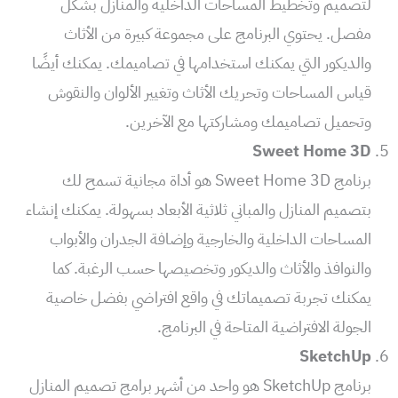
لتصميم وتخطيط المساحات الداخلية والمنازل بشكل
مفصل. يحتوي البرنامج على مجموعة كبيرة من الأثاث
والديكور التي يمكنك استخدامها في تصاميمك. يمكنك أيضًا
قياس المساحات وتحريك الأثاث وتغيير الألوان والنقوش
وتحميل تصاميمك ومشاركتها مع الآخرين.
Sweet Home 3D
برنامج Sweet Home 3D هو أداة مجانية تسمح لك
بتصميم المنازل والمباني ثلاثية الأبعاد بسهولة. يمكنك إنشاء
المساحات الداخلية والخارجية وإضافة الجدران والأبواب
والنوافذ والأثاث والديكور وتخصيصها حسب الرغبة. كما
يمكنك تجربة تصميماتك في واقع افتراضي بفضل خاصية
الجولة الافتراضية المتاحة في البرنامج.
SketchUp
برنامج SketchUp هو واحد من أشهر برامج تصميم المنازل