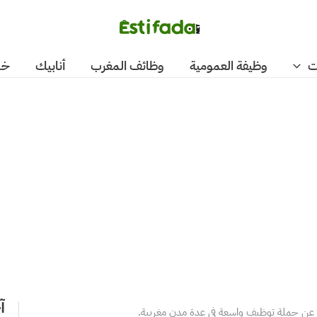
ت
وظيفة العمومية
وظائف المغرب
أنابيك
خد
آ