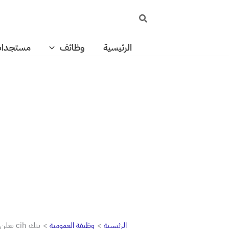
خطي
البحث
لى
لمحتوى
الرئيسية
وظائف
مستجدا
الرئيسية
وظيفة العمومية
بنك cih يعلن عن حملة توظيف واسعة في عدة مدن مغربية.