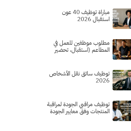
مباراة توظيف 40 عون
استقبال 2026
مطلوب موظفين للعمل في
المطاعم (استقبال، تحضير
الطلبات، الطهي) بدون شهادة
توظيف سائق نقل الأشخاص
2026
توظيف مراقبي الجودة لمراقبة
المنتجات وفق معايير الجودة