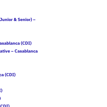
Junior & Senior) –
Casablanca (CDI)
ative – Casablanca
ca (CDI)
I)
)
(CDI)